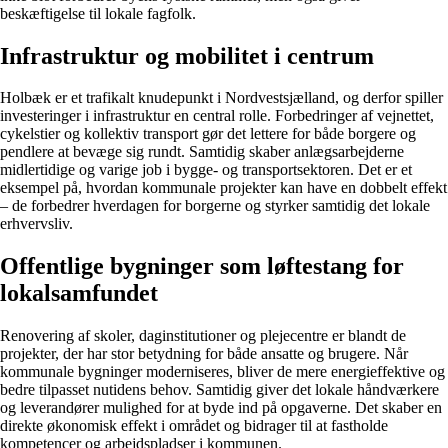
beskæftigelse til lokale fagfolk.
Infrastruktur og mobilitet i centrum
Holbæk er et trafikalt knudepunkt i Nordvestsjælland, og derfor spiller
investeringer i infrastruktur en central rolle. Forbedringer af vejnettet,
cykelstier og kollektiv transport gør det lettere for både borgere og
pendlere at bevæge sig rundt. Samtidig skaber anlægsarbejderne
midlertidige og varige job i bygge- og transportsektoren. Det er et
eksempel på, hvordan kommunale projekter kan have en dobbelt effekt
– de forbedrer hverdagen for borgerne og styrker samtidig det lokale
erhvervsliv.
Offentlige bygninger som løftestang for
lokalsamfundet
Renovering af skoler, daginstitutioner og plejecentre er blandt de
projekter, der har stor betydning for både ansatte og brugere. Når
kommunale bygninger moderniseres, bliver de mere energieffektive og
bedre tilpasset nutidens behov. Samtidig giver det lokale håndværkere
og leverandører mulighed for at byde ind på opgaverne. Det skaber en
direkte økonomisk effekt i området og bidrager til at fastholde
kompetencer og arbejdspladser i kommunen.