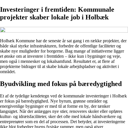
Investeringer i fremtiden: Kommunale
projekter skaber lokale job i Holbæk
Holbæk Kommune har de seneste år sat gang i en række projekter, der
både skal styrke infrastrukturen, forbedre de offentlige faciliteter og
skabe nye muligheder for borgerne. Bag mange af initiativerne ligger
et ønske om at investere i fremtiden – ikke kun i bygninger og veje,
men også i mennesker og lokalsamfund. Resultatet er, at flere af
projekterne bidrager til at skabe lokale arbejdspladser og aktivitet i
området.
Byudvikling med fokus på bæredygtighed
Et af de tydelige kendetegn ved de kommunale investeringer i Holbæk
er fokus på bæredygtighed. Nye byrum, grønne områder og
energivenlige bygninger er med til at forme en by, der tænker
langsigtet. Når der anlægges nye stier, renoveres skoler eller opføres
kultur- og idrætsfaciliteter, sker det ofte med lokale håndværkere og
entreprenører som en del af processen. Det betyder, at investeringerne
ikke blot forbedrer byens fysiske rammer, men også giver