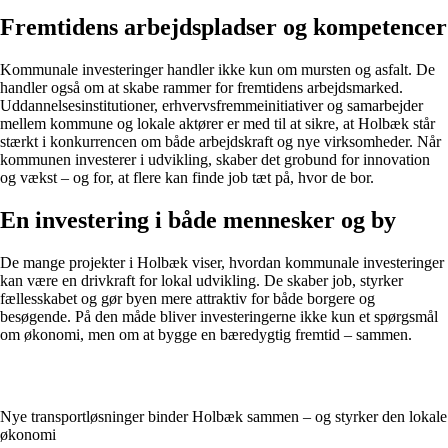
Fremtidens arbejdspladser og kompetencer
Kommunale investeringer handler ikke kun om mursten og asfalt. De
handler også om at skabe rammer for fremtidens arbejdsmarked.
Uddannelsesinstitutioner, erhvervsfremmeinitiativer og samarbejder
mellem kommune og lokale aktører er med til at sikre, at Holbæk står
stærkt i konkurrencen om både arbejdskraft og nye virksomheder. Når
kommunen investerer i udvikling, skaber det grobund for innovation
og vækst – og for, at flere kan finde job tæt på, hvor de bor.
En investering i både mennesker og by
De mange projekter i Holbæk viser, hvordan kommunale investeringer
kan være en drivkraft for lokal udvikling. De skaber job, styrker
fællesskabet og gør byen mere attraktiv for både borgere og
besøgende. På den måde bliver investeringerne ikke kun et spørgsmål
om økonomi, men om at bygge en bæredygtig fremtid – sammen.
Nye transportløsninger binder Holbæk sammen – og styrker den lokale
økonomi